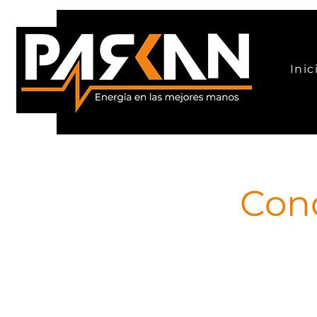
Inic
Cono